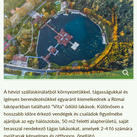
A hévízi szálláskínálatból környezetükkel, tágasságukkal és
igényes berendezésükkel egyaránt kiemelkednek a Római
lakóparkban található "Vita" üdülő lakások. Különösen a
hosszabb időre érkező vendégek és családok figyelmébe
ajánljuk az egy hálószobás, 50 m2 feletti alapterületű, saját
terasszal rendekezö tágas lakásokat, amelyek 2-4 fő számára
nyújtanak kényelmes és otthonos, önellátó