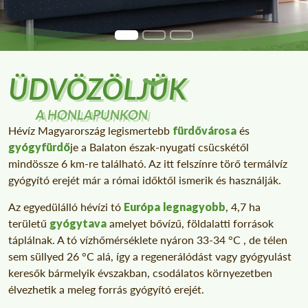
ÜDVÖZÖLJÜK
A HONLAPUNKON
Hévíz Magyarország legismertebb
fürdővárosa
és
gyógyfürdő
je a Balaton észak-nyugati csücskétől
mindössze 6 km-re található. Az itt felszínre törő termálvíz
gyógyító erejét már a római időktől ismerik és használják.
Az egyedülálló hévízi tó
Európa legnagyobb
, 4,7 ha
területű
gyógytava
amelyet bővízű, földalatti források
táplálnak. A tó vízhőmérséklete nyáron 33-34 °C , de télen
sem süllyed 26 °C alá, így a regenerálódást vagy gyógyulást
keresők bármelyik évszakban, csodálatos környezetben
élvezhetik a meleg forrás gyógyító erejét.