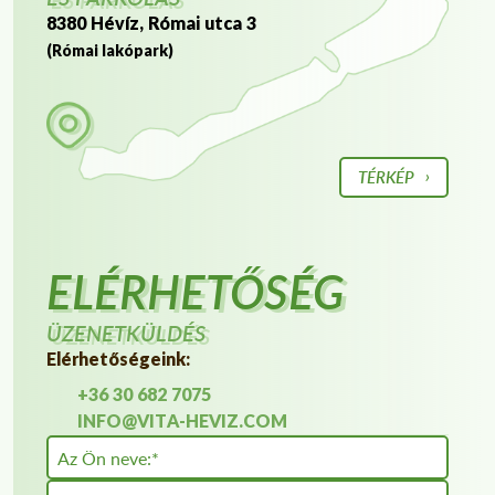
8380 Hévíz, Római utca 3
(Római lakópark)
TÉRKÉP
ELÉRHETŐSÉG
ÜZENETKÜLDÉS
Elérhetőségeink:
+36 30 682 7075
INFO@VITA-HEVIZ.COM