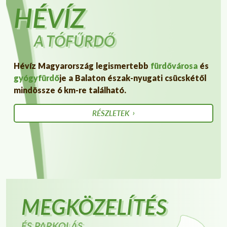
HÉVÍZ
A TÓFŰRDŐ
Hévíz Magyarország legismertebb
fürdővárosa
és
gyógyfürdő
je a Balaton észak-nyugati csücskétől
mindössze 6 km-re található.
RÉSZLETEK
MEGKÖZELÍTÉS
ÉS PARKOLÁS